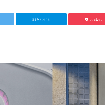
hatena
pocket