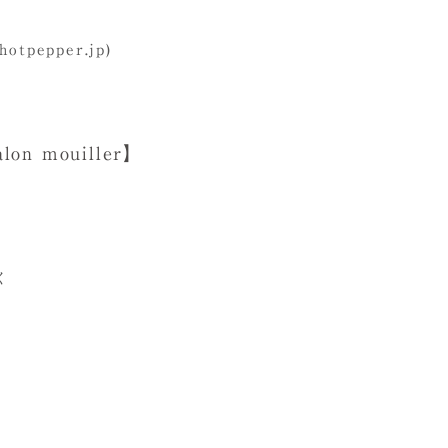
pepper.jp)
 mouiller】
く