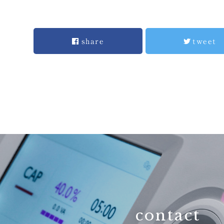
share
tweet
contact