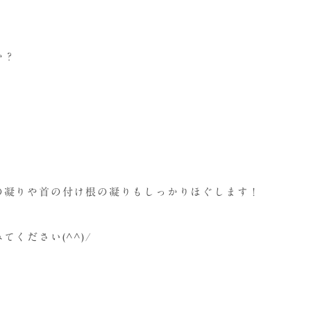
♪
か？
の凝りや首の付け根の凝りもしっかりほぐします！
ください(^^)/