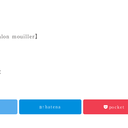
 mouiller】
く
hatena
pocket